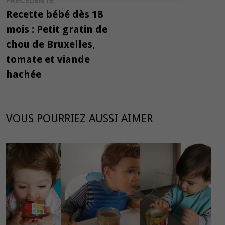
PRÉCÉDENTE
de
précédente :
Recette bébé dès 18
l’article
mois : Petit gratin de
chou de Bruxelles,
tomate et viande
hachée
VOUS POURRIEZ AUSSI AIMER