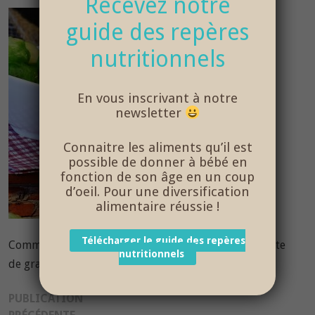
Recevez notre
guide des repères
nutritionnels
En vous inscrivant à notre
newsletter
Connaitre les aliments qu’il est
possible de donner à bébé en
fonction de son âge en un coup
d’oeil. Pour une diversification
alimentaire réussie !
Télécharger le guide des repères
Comme des Papas vous propose une délicieuse recette
nutritionnels
de gratin d’été facile à réaliser – âge 18 mois et plus
Navigation
PUBLICATION
Publication