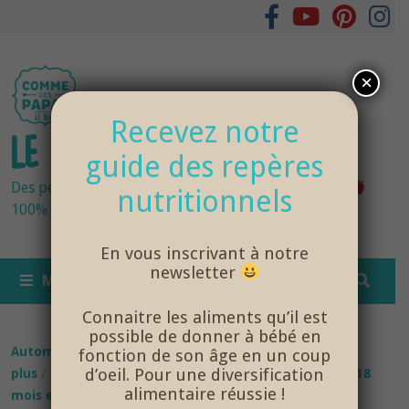
Passer
au
contenu
×
Recevez notre
LE BLOG DES PAPAS
guide des repères
Des petits pots bébés fraîchement cuisinés
nutritionnels
100% bio et de saison… et cela change tout !
En vous inscrivant à notre
newsletter
MENU
Connaitre les aliments qu’il est
possible de donner à bébé en
Automne
/
Recettes bébé
/
Recettes bébé 12 mois et
fonction de son âge en un coup
d’oeil. Pour une diversification
plus
/
Recettes bébé 15 mois et plus
/
Recettes bébé 18
alimentaire réussie !
mois et plus