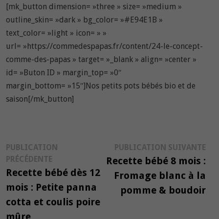
[mk_button dimension= »three » size= »medium »
outline_skin= »dark » bg_color= »#E94E1B »
text_color= »light » icon= » »
url= »https://commedespapas.fr/content/24-le-concept-
comme-des-papas » target= »_blank » align= »center »
id= »Buton ID » margin_top= »0″
margin_bottom= »15″]Nos petits pots bébés bio et de
saison[/mk_button]
Navigation
Pub
PUBLICATION
PUBLICATION SUIVANTE
Publication
suiv
PRÉCÉDENTE
Recette bébé 8 mois :
de
précédente :
Recette bébé dès 12
Fromage blanc à la
l’article
mois : Petite panna
pomme & boudoir
cotta et coulis poire
mûre