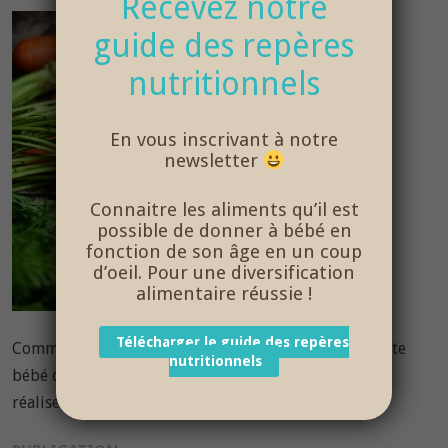
Recevez notre
guide des repères
nutritionnels
En vous inscrivant à notre
newsletter
Connaitre les aliments qu’il est
possible de donner à bébé en
fonction de son âge en un coup
d’oeil. Pour une diversification
alimentaire réussie !
Télécharger le guide des repères
Comme des Papas vous propose une délicieuse recette
nutritionnels
bébé de poulet et ses légumes d’automne, facile à
réaliser – âge 12 mois et plus