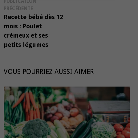
Navigation
PUBLICATION
Publication
PRÉCÉDENTE
de
précédente :
Recette bébé dès 12
l’article
mois : Poulet
crémeux et ses
petits légumes
VOUS POURRIEZ AUSSI AIMER