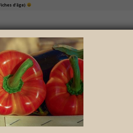
Fiches d’âge)
100% bio et de saison… et cela change tout !
NOS DÉLICIEUX PETITS POTS
LOISIRS