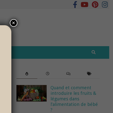
×
Quand et comment
introduire les fruits &
légumes dans
l’alimentation de bébé
?