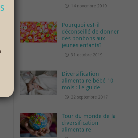
s
14 novembre 2019
Pourquoi est-il
déconseillé de donner
des bonbons aux
jeunes enfants?
à
31 octobre 2019
r
Diversification
 8
alimentaire bébé 10
mois : Le guide
22 septembre 2017
Tour du monde de la
diversification
alimentaire