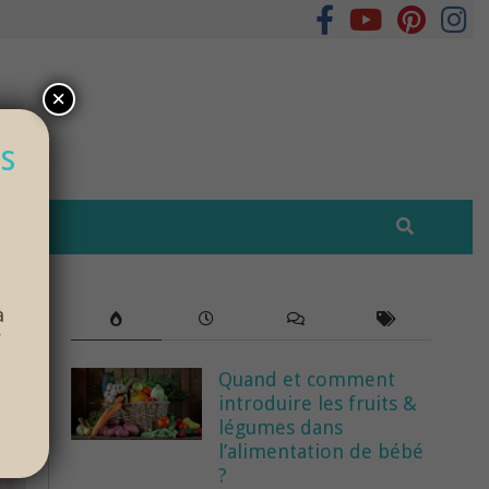
×
s
à
r
Quand et comment
introduire les fruits &
légumes dans
l’alimentation de bébé
?