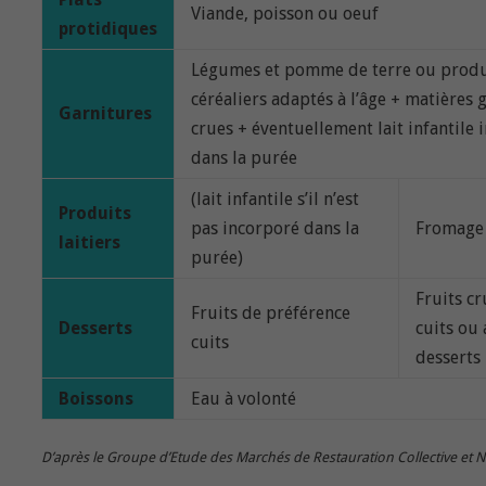
Viande, poisson ou oeuf
protidiques
Légumes et pomme de terre ou produ
céréaliers adaptés à l’âge + matières 
Garnitures
crues + éventuellement lait infantile 
dans la purée
(lait infantile s’il n’est
Produits
pas incorporé dans la
Fromage 
laitiers
purée)
Fruits cr
Fruits de préférence
Desserts
cuits ou 
cuits
desserts
Boissons
Eau à volonté
D’après le Groupe d’Etude des Marchés de Restauration Collective et 