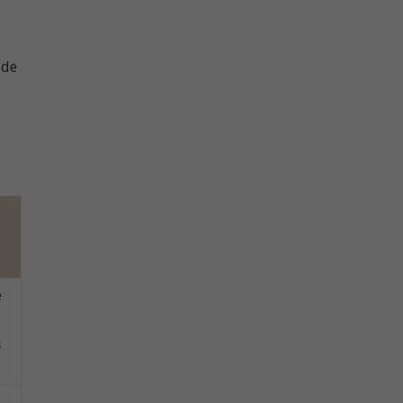
 de
e
s