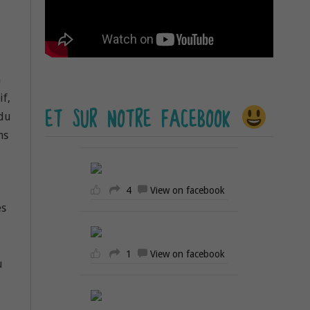
n
if,
ET SUR NOTRE FACEBOOK
 du
ns
4
View on facebook
es
1
View on facebook
u