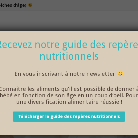
Fiches d’âge)
100% bio et de saison… et cela change tout !
Recevez notre guide des repère
nutritionnels
NOS DÉLICIEUX PETITS POTS
LOISIRS
En vous inscrivant à notre newsletter
Connaitre les aliments qu’il est possible de donner 
bébé en fonction de son âge en un coup d’oeil. Pou
ÉBÉS EN CRÈCHE
une diversification alimentaire réussie !
Télécharger le guide des repères nutritionnels