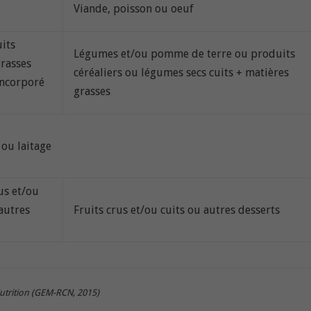
Viande, poisson ou oeuf
its
Légumes et/ou pomme de terre ou produits
grasses
céréaliers ou légumes secs cuits + matières
incorporé
grasses
ou laitage
us et/ou
autres
Fruits crus et/ou cuits ou autres desserts
Nutrition (GEM-RCN, 2015)