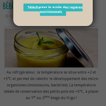
BÉBÉ
Télécharger le guide des repères
nutritionnels
5 septembre 2017
Au réfrigérateur, la température se situe entre +2 et
+5°C et permet de ralentir le développement des micro-
organismes (moisissures, bactéries). La température
idéale de conservation des petits pots est +5°C, à placer
er
ème
au 1
ou 2
étage du frigo !