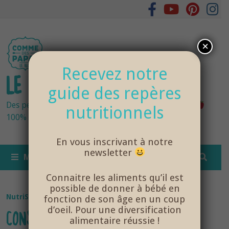
Passer
au
contenu
×
Recevez notre
LE BLOG DES PAPAS
guide des repères
Des petits pots bébés fraîchement cuisinés
nutritionnels
100% bio et de saison… et cela change tout !
En vous inscrivant à notre
newsletter
MENU
Connaitre les aliments qu’il est
possible de donner à bébé en
NutriSanté
fonction de son âge en un coup
d’oeil. Pour une diversification
CONSERVATION DES PETITS POTS
alimentaire réussie !