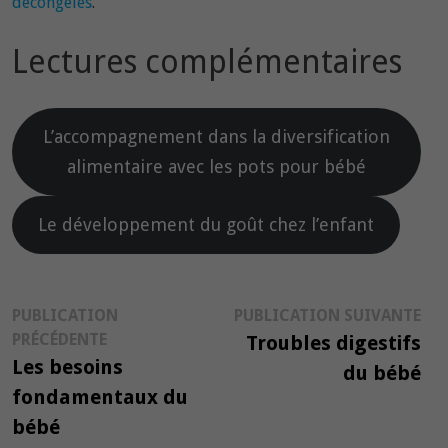
décongelés
.
Lectures complémentaires
L’accompagnement dans la diversification
alimentaire avec les pots pour bébé
Le développement du goût chez l’enfant
Navigation
Pub
PUBLICATION
PUBLICATION SUIVANTE
Publication
suiv
PRÉCÉDENTE
Troubles digestifs
de
précédente :
Les besoins
du bébé
l’article
fondamentaux du
bébé