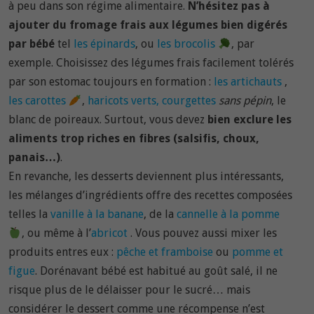
à peu dans son régime alimentaire.
N’hésitez pas à
ajouter du fromage frais aux légumes bien digérés
par bébé
tel
les épinards
, ou
les brocolis
, par
exemple. Choisissez des légumes frais facilement tolérés
par son estomac toujours en formation :
les artichauts
,
les carottes
,
haricots verts, courgettes
sans pépin
, le
blanc de poireaux. Surtout, vous devez
bien exclure les
aliments trop riches en fibres (salsifis, choux,
panais…)
.
En revanche, les desserts deviennent plus intéressants,
les mélanges d’ingrédients offre des recettes composées
telles la
vanille à la banane
, de la
cannelle à la pomme
, ou même à l’
abricot
. Vous pouvez aussi mixer les
produits entres eux :
pêche et framboise
ou
pomme et
figue
. Dorénavant bébé est habitué au goût salé, il ne
risque plus de le délaisser pour le sucré… mais
considérer le dessert comme une récompense n’est