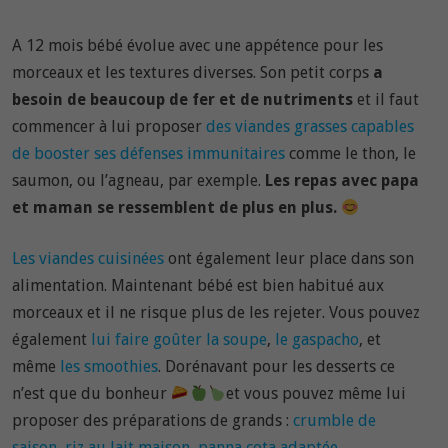
A 12 mois bébé évolue avec une appétence pour les
morceaux et les textures diverses. Son petit corps
a
besoin de beaucoup de fer et de nutriments
et il faut
commencer à lui proposer
des viandes grasses capables
de booster ses défenses immunitaires
comme le thon, le
saumon, ou l’agneau, par exemple.
Les repas avec papa
et maman se ressemblent de plus en plus.
Les viandes cuisinées
ont également leur place dans son
alimentation. Maintenant bébé est bien habitué aux
morceaux et il ne risque plus de les rejeter. Vous pouvez
également
lui faire goûter la soupe
,
le gaspacho
, et
même
les smoothies
. Dorénavant pour les desserts ce
n’est que du bonheur
et vous pouvez même lui
proposer des préparations de grands :
crumble de
saison
,
riz au lait maison
,
panna cota adaptée
.