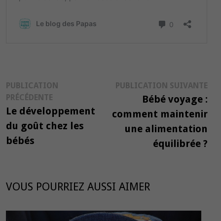
Navigation
Pub
PUBLICATION
PUBLICATION SUIVANTE
Publication
suiv
PRÉCÉDENTE
Bébé voyage :
de
précédente :
Le développement
comment maintenir
l’article
du goût chez les
une alimentation
bébés
équilibrée ?
VOUS POURRIEZ AUSSI AIMER