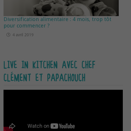
Diversification alimentaire : 4 mois, trop tôt
pour commencer ?
4 avril 2019
LIVE IN KITCHEN AVEC CHEF
CLÉMENT ET PAPACHOUCH