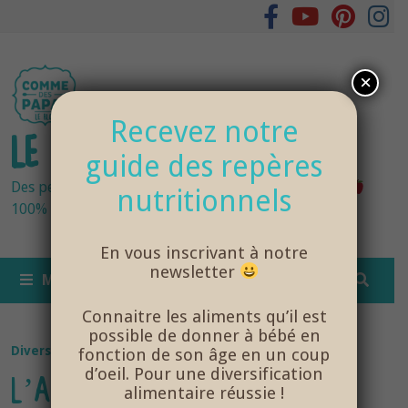
Passer
au
contenu
×
Recevez notre
LE BLOG DES PAPAS
guide des repères
Des petits pots bébés fraîchement cuisinés
nutritionnels
100% bio et de saison… et cela change tout !
En vous inscrivant à notre
newsletter
MENU
Connaitre les aliments qu’il est
possible de donner à bébé en
Diversification Alimentaire
/
NutriSanté
fonction de son âge en un coup
d’oeil. Pour une diversification
L’ACCOMPAGNEMENT DANS LA
alimentaire réussie !