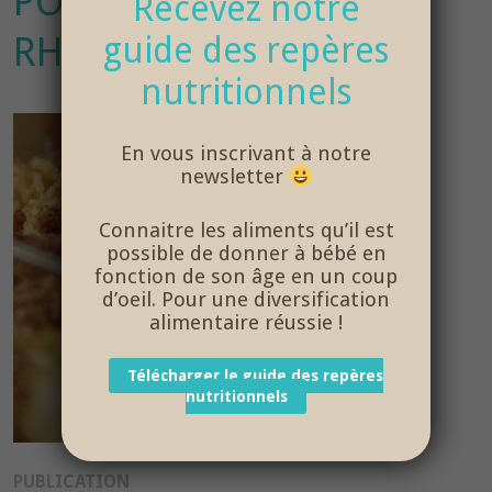
POIRE-SPECULOOS-ET-
Recevez notre
RHUM
guide des repères
nutritionnels
En vous inscrivant à notre
newsletter
Connaitre les aliments qu’il est
possible de donner à bébé en
fonction de son âge en un coup
d’oeil. Pour une diversification
alimentaire réussie !
Télécharger le guide des repères
nutritionnels
Navigation
PUBLICATION