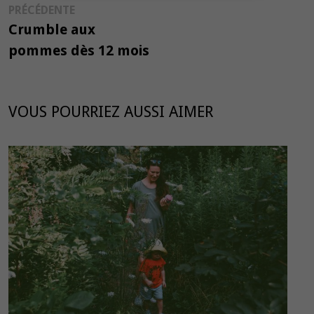
Publication
PRÉCÉDENTE
de
précédente :
Crumble aux
l’article
pommes dès 12 mois
VOUS POURRIEZ AUSSI AIMER