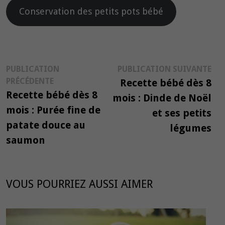
Conservation des petits pots bébé
Navigation
Pub
PUBLICATION
PUBLICATION SUIVANTE
Publication
suiv
PRÉCÉDENTE
Recette bébé dès 8
de
précédente :
Recette bébé dès 8
mois : Dinde de Noël
l’article
mois : Purée fine de
et ses petits
patate douce au
légumes
saumon
VOUS POURRIEZ AUSSI AIMER