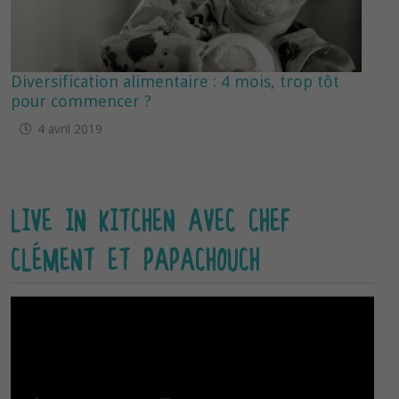
Diversification alimentaire : 4 mois, trop tôt
pour commencer ?
4 avril 2019
LIVE IN KITCHEN AVEC CHEF
CLÉMENT ET PAPACHOUCH