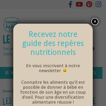
Passer
au
contenu
×
Recevez notre
LE BLOG DES PAPAS
guide des repères
Des petits pots bébés fraîchement cuisinés
nutritionnels
100% bio et de saison… et cela change tout !
En vous inscrivant à notre
newsletter
MENU
Connaitre les aliments qu’il est
possible de donner à bébé en
Dossier Santé Bébé
/
NutriSanté
fonction de son âge en un coup
d’oeil. Pour une diversification
LES BÉBÉS SE METTENT AU VERRE
alimentaire réussie !