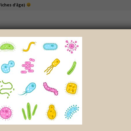
Fiches d’âge)
100% bio et de saison… et cela change tout !
NOS DÉLICIEUX PETITS POTS
LOISIRS