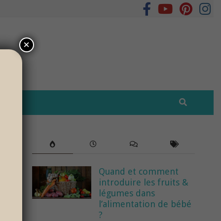
×
Quand et comment
introduire les fruits &
légumes dans
l’alimentation de bébé
?