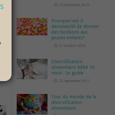
s
14 novembre 2019
Pourquoi est-il
déconseillé de donner
des bonbons aux
jeunes enfants?
à
31 octobre 2019
r
Diversification
alimentaire bébé 10
mois : Le guide
22 septembre 2017
Tour du monde de la
diversification
alimentaire