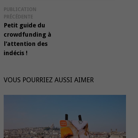
Navigation
PUBLICATION
Publication
PRÉCÉDENTE
de
précédente :
Petit guide du
l’article
crowdfunding à
l’attention des
indécis !
VOUS POURRIEZ AUSSI AIMER