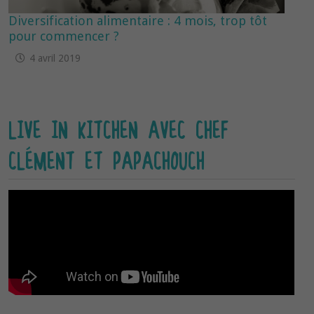
Diversification alimentaire : 4 mois, trop tôt
pour commencer ?
4 avril 2019
LIVE IN KITCHEN AVEC CHEF
CLÉMENT ET PAPACHOUCH