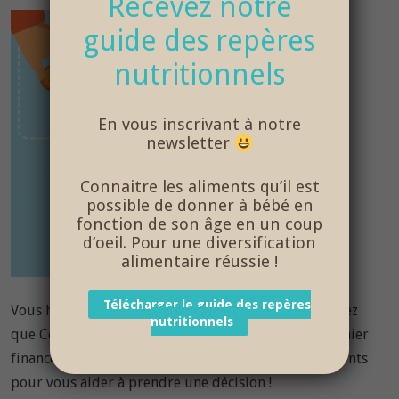
Recevez notre
guide des repères
nutritionnels
En vous inscrivant à notre
newsletter
Connaitre les aliments qu’il est
possible de donner à bébé en
fonction de son âge en un coup
d’oeil. Pour une diversification
alimentaire réussie !
Télécharger le guide des repères
Vous hésitez encore à franchir le pas mais vous pensez
nutritionnels
que Comme des Papas pourrait bien être votre premier
financement participatif, ci-dessous quelques éléments
pour vous aider à prendre une décision !