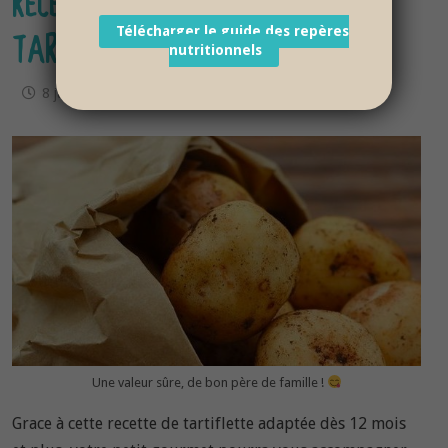
RECETTE BÉBÉ DÈS 12 MOIS :
Télécharger le guide des repères
TARTIFLETTE
nutritionnels
8 janvier 2018
Une valeur sûre, de bon père de famille !
Grace à cette recette de tartiflette adaptée dès 12 mois