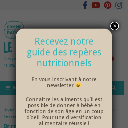
Passer
au
contenu
×
Recevez notre
LE BLOG DES PAPAS
guide des repères
Des petits pots bébés fraîchement cuisinés
nutritionnels
100% bio et de saison… et cela change tout !
En vous inscrivant à notre
newsletter
MENU
Connaitre les aliments qu’il est
possible de donner à bébé en
Hiver
/
Recettes bébé
/
Recettes bébé 12 mois et plus
/
fonction de son âge en un coup
d’oeil. Pour une diversification
Recettes bébé 15 mois et plus
/
Saison
alimentaire réussie !