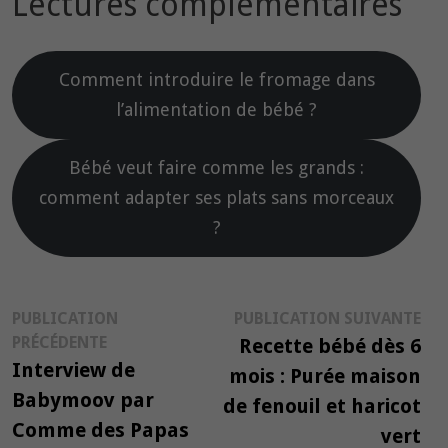
Lectures complémentaires
Comment introduire le fromage dans
l’alimentation de bébé ?
Bébé veut faire comme les grands :
comment adapter ses plats sans morceaux
?
Navigation
Pub
PUBLICATION
PUBLICATION SUIVANTE
Publication
suiv
PRÉCÉDENTE
Recette bébé dès 6
de
précédente :
Interview de
mois : Purée maison
l’article
Babymoov par
de fenouil et haricot
Comme des Papas
vert