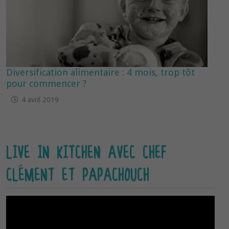
Diversification alimentaire : 4 mois, trop tôt
pour commencer ?
4 avril 2019
LIVE IN KITCHEN AVEC CHEF
CLÉMENT ET PAPACHOUCH