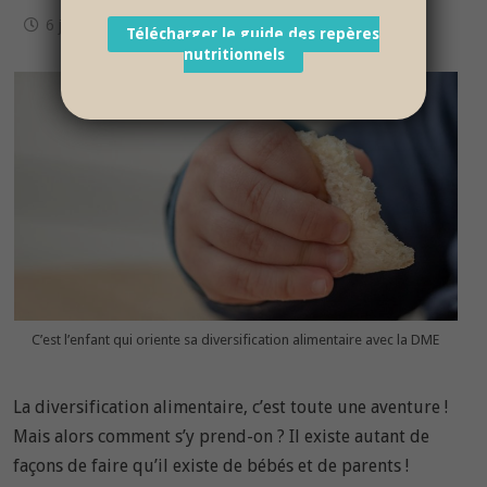
6 juin 2019
Télécharger le guide des repères
nutritionnels
C’est l’enfant qui oriente sa diversification alimentaire avec la DME
La diversification alimentaire, c’est toute une aventure !
Mais alors comment s’y prend-on ? Il existe autant de
façons de faire qu’il existe de bébés et de parents !