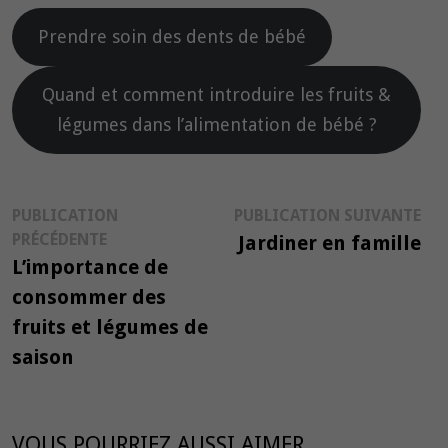
Prendre soin des dents de bébé
Quand et comment introduire les fruits &
légumes dans l’alimentation de bébé ?
Navigation
Pub
PUBLICATION
PUBLICATION SUIVANTE
Publication
suiv
PRÉCÉDENTE
Jardiner en famille
de
précédente :
L’importance de
l’article
consommer des
fruits et légumes de
saison
VOUS POURRIEZ AUSSI AIMER