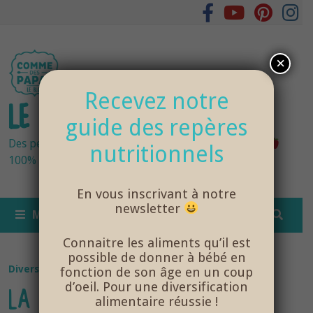
Passer
au
contenu
×
Recevez notre
LE BLOG DES PAPAS
guide des repères
Des petits pots bébés fraîchement cuisinés
nutritionnels
100% bio et de saison… et cela change tout !
En vous inscrivant à notre
newsletter
MENU
Connaitre les aliments qu’il est
possible de donner à bébé en
Diversification Alimentaire
/
NutriSanté
fonction de son âge en un coup
d’oeil. Pour une diversification
LA MÉTHODE DE DME
alimentaire réussie !