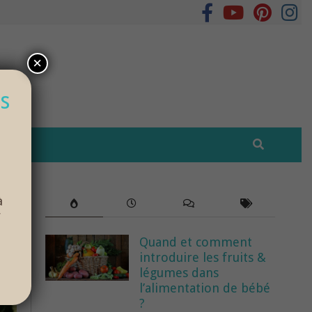
×
s
à
r
Quand et comment
introduire les fruits &
légumes dans
l’alimentation de bébé
?