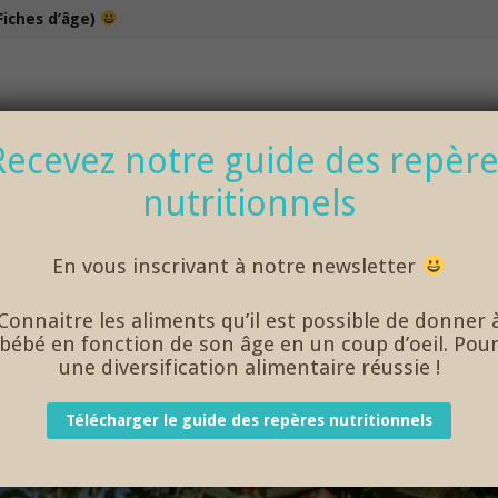
Fiches d’âge)
100% bio et de saison… et cela change tout !
Recevez notre guide des repère
nutritionnels
NOS DÉLICIEUX PETITS POTS
LOISIRS
En vous inscrivant à notre newsletter
Connaitre les aliments qu’il est possible de donner 
bébé en fonction de son âge en un coup d’oeil. Pou
 FRUITS ET LÉGUMES DE SAISON
une diversification alimentaire réussie !
Télécharger le guide des repères nutritionnels