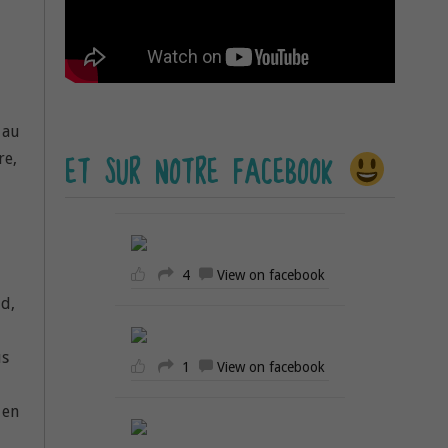
 au
re,
ET SUR NOTRE FACEBOOK
4
View on facebook
id,
us
1
View on facebook
 en