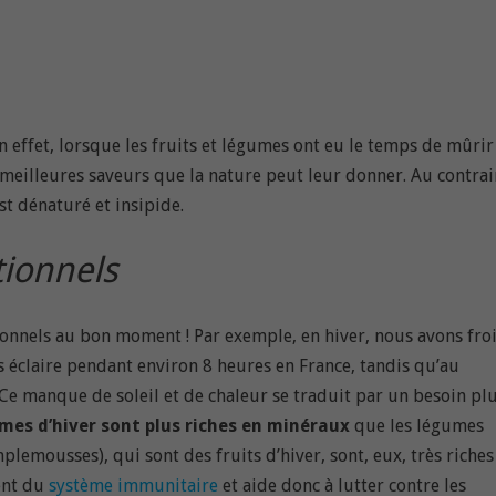
n effet, lorsque les fruits et légumes ont eu le temps de mûrir
s meilleures saveurs que la nature peut leur donner. Au contrai
st dénaturé et insipide.
tionnels
tionnels au bon moment ! Par exemple, en hiver, nous avons fro
ous éclaire pendant environ 8 heures en France, tandis qu’au
. Ce manque de soleil et de chaleur se traduit par un besoin pl
umes d’hiver sont plus riches en minéraux
que les légumes
plemousses), qui sont des fruits d’hiver, sont, eux, très riches
ent du
système immunitaire
et aide donc à lutter contre les