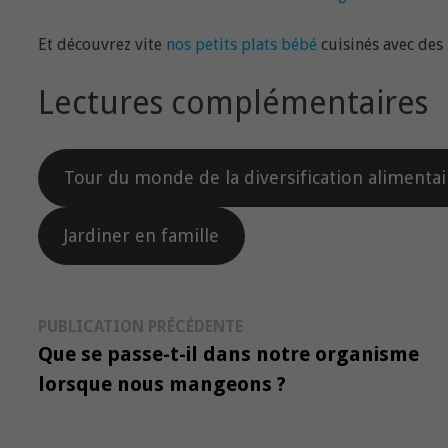
Et découvrez vite
nos petits plats bébé
cuisinés avec des 
Lectures complémentaires
Tour du monde de la diversification alimentai
Jardiner en famille
Navigation
Publication
PUBLICATION PRÉCÉDENTE
précédente :
Que se passe-t-il dans notre organisme
de
lorsque nous mangeons ?
l’article