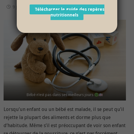
9 janvier 2020
Télécharger le guide des repères
nutritionnels
Bébé n’est pas dans ses meilleurs jours
Lorsqu’un enfant ou un bébé est malade, il se peut qu’il
rejette la plupart des aliments et dorme plus que
d’habitude. Même s’il est préoccupant de voir son enfant
se détourner de la nourriture, ce n’est pas forcément