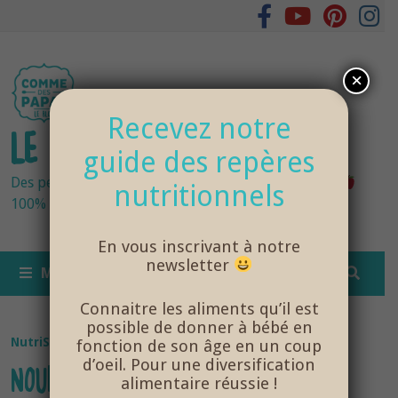
Passer
au
contenu
×
Recevez notre
LE BLOG DES PAPAS
guide des repères
Des petits pots bébés fraîchement cuisinés
nutritionnels
100% bio et de saison… et cela change tout !
En vous inscrivant à notre
newsletter
MENU
Connaitre les aliments qu’il est
possible de donner à bébé en
NutriSanté
fonction de son âge en un coup
d’oeil. Pour une diversification
NOURRIR UN ENFANT MALADE
alimentaire réussie !