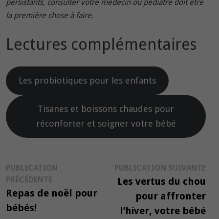
persistants, consulter votre médecin ou pédiatre doit être
la première chose à faire.
Lectures complémentaires
Les probiotiques pour les enfants
Tisanes et boissons chaudes pour
réconforter et soigner votre bébé
Navigation
Pub
PUBLICATION
PUBLICATION SUIVANTE
Publication
suiv
PRÉCÉDENTE
Les vertus du chou
de
précédente :
Repas de noël pour
pour affronter
l’article
bébés!
l’hiver, votre bébé