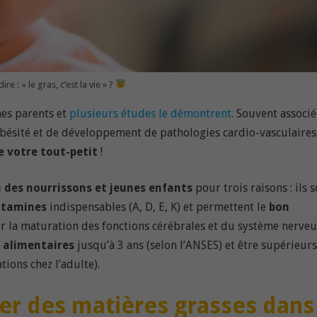
e : « le gras, c’est la vie » ?
nes parents et
plusieurs études le démontrent
. Souvent associé
obésité et de développement de pathologies cardio-vasculaires
e votre tout-petit
!
n des nourrissons et jeunes enfants
pour trois raisons : ils 
itamines
indispensables (A, D, E, K) et permettent le
bon
our la maturation des fonctions cérébrales et du système nerveu
 alimentaires
jusqu’à 3 ans (selon l’ANSES) et être supérieurs
ons chez l’adulte).
r des matières grasses dans