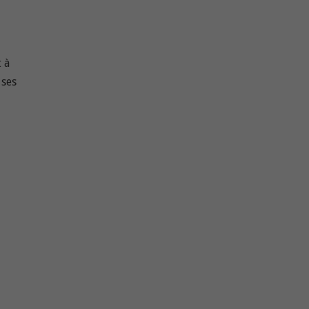
t à
 ses