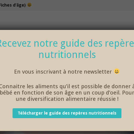
Fiches d’âge)
100% bio et de saison… et cela change tout !
Recevez notre guide des repère
nutritionnels
NOS DÉLICIEUX PETITS POTS
LOISIRS
En vous inscrivant à notre newsletter
Connaitre les aliments qu’il est possible de donner 
bébé en fonction de son âge en un coup d’oeil. Pou
IR POUR MON ENFANT ?
une diversification alimentaire réussie !
Télécharger le guide des repères nutritionnels