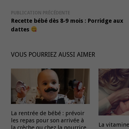
Navigation
Publication
PUBLICATION PRÉCÉDENTE
précédente :
Recette bébé dès 8-9 mois : Porridge aux
de
dattes
l’article
VOUS POURRIEZ AUSSI AIMER
La rentrée de bébé : prévoir
les repas pour son arrivée à
La vitamine
la crèche ou chez la nourrice