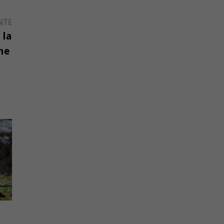
Publication
NTE
suivante :
 la
me