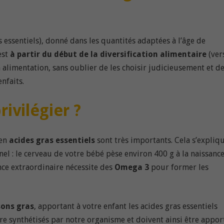
as essentiels), donné dans les quantités adaptées à l’âge de
est
à partir du début de la diversification alimentaire
(ver
alimentation, sans oublier de les choisir judicieusement et d
nfaits.
ivilégier ?
 en
acides gras essentiels
sont très importants. Cela s’expliq
el : le cerveau de votre bébé pèse environ 400 g à la naissanc
ance extraordinaire nécessite des
Omega 3
pour former les
sons gras
, apportant à votre enfant les acides gras essentiels
re synthétisés par notre organisme et doivent ainsi être appor