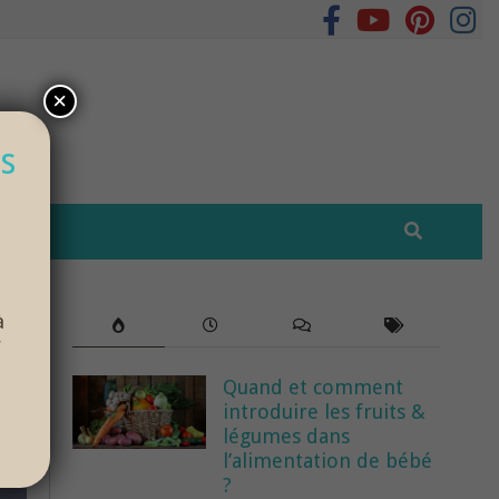
×
s
à
r
Quand et comment
introduire les fruits &
légumes dans
l’alimentation de bébé
?