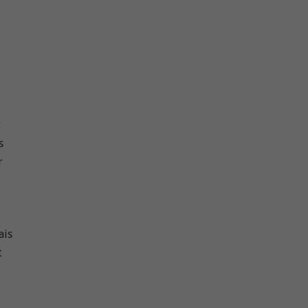
t
s
r
ais
t