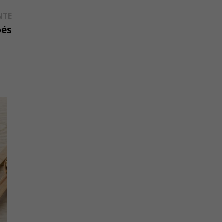
Publication
NTE
suivante :
bés