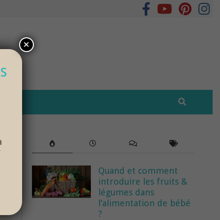
×
s
à
r
Quand et comment
introduire les fruits &
légumes dans
l’alimentation de bébé
?