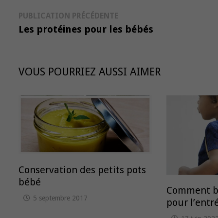
Navigation
Publication
PUBLICATION PRÉCÉDENTE
précédente :
Les protéines pour les bébés
de
l’article
VOUS POURRIEZ AUSSI AIMER
Conservation des petits pots
bébé
Comment bi
5 septembre 2017
pour l’entré