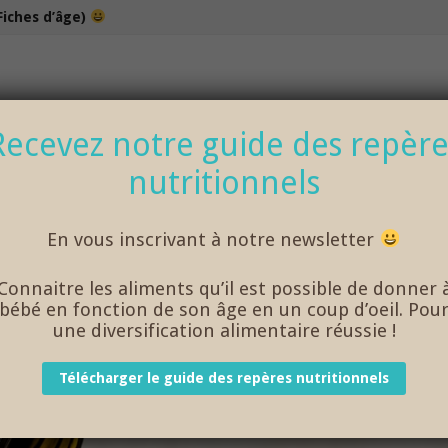
Fiches d’âge)
100% bio et de saison… et cela change tout !
Recevez notre guide des repère
nutritionnels
NOS DÉLICIEUX PETITS POTS
LOISIRS
En vous inscrivant à notre newsletter
Connaitre les aliments qu’il est possible de donner 
bébé en fonction de son âge en un coup d’oeil. Pou
une diversification alimentaire réussie !
Télécharger le guide des repères nutritionnels