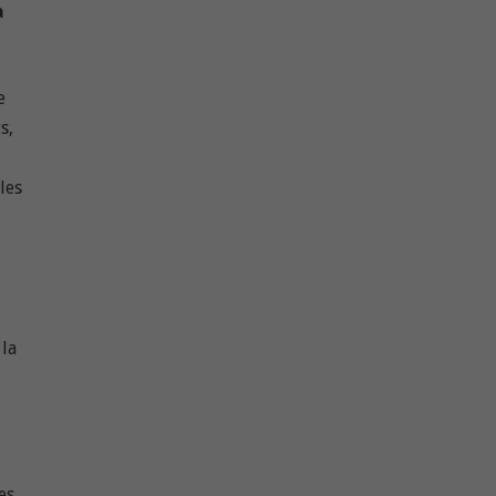
a
e
s,
les
 la
des