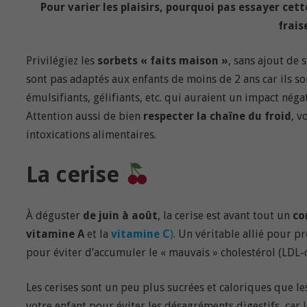
Pour varier les plaisirs, pourquoi pas essayer cet
frais
Privilégiez les
sorbets « faits maison »
, sans ajout de
sont pas adaptés aux enfants de moins de 2 ans car ils so
émulsifiants, gélifiants, etc. qui auraient un impact néga
Attention aussi de bien
respecter la chaîne du froid
, v
intoxications alimentaires.
La cerise
À déguster
de juin à août
, la cerise est avant tout un
co
vitamine A
et la
vitamine C
)
. Un véritable allié pour p
pour éviter d’accumuler le « mauvais » cholestérol (LDL-c
Les cerises sont un peu plus sucrées et caloriques que le
votre enfant pour éviter les désagréments digestifs, car 