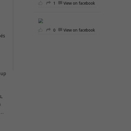
1
View on facebook
0
View on facebook
bés
!
oup
s,
a
s…