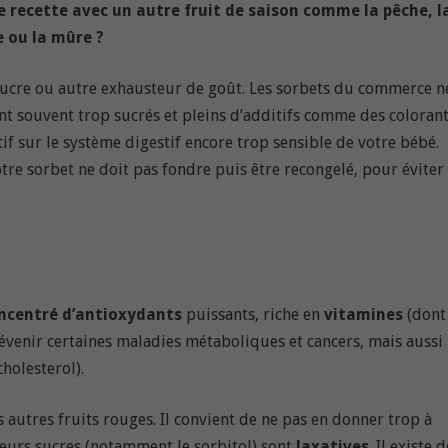
te recette avec un autre fruit de saison comme la pêche, l
e ou la mûre ?
 sucre ou autre exhausteur de goût. Les sorbets du commerce n
nt souvent trop sucrés et pleins d’additifs comme des colorant
tif sur le système digestif encore trop sensible de votre bébé.
otre sorbet ne doit pas fondre puis être recongelé, pour éviter 
ncentré d’antioxydants
puissants, riche en
vitamines
(dont
révenir certaines maladies métaboliques et cancers, mais aussi
holesterol).
s autres fruits rouges. Il convient de ne pas en donner trop à
leurs sucres (notamment le sorbitol) sont
laxatives
. Il existe 