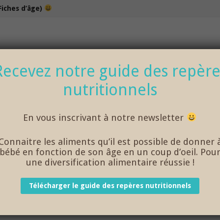
Fiches d’âge)
100% bio et de saison… et cela change tout !
Recevez notre guide des repère
nutritionnels
NOS DÉLICIEUX PETITS POTS
LOISIRS
En vous inscrivant à notre newsletter
ettes bébé 15 mois et plus
/
Recettes bébé 18 mois et plus
Connaitre les aliments qu’il est possible de donner 
bébé en fonction de son âge en un coup d’oeil. Pou
RBET AUX CERISES
une diversification alimentaire réussie !
Télécharger le guide des repères nutritionnels
des papas a trouvé une solution pour hydrater nos enfants. En