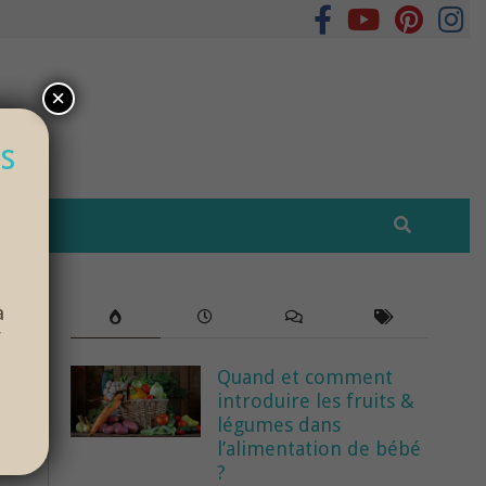
×
s
à
r
Quand et comment
introduire les fruits &
légumes dans
l’alimentation de bébé
?