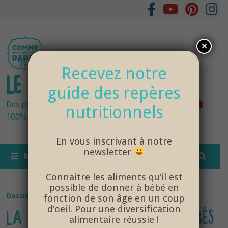
Passer
au
contenu
×
Recevez notre
LE BLOG DES PAPAS
guide des repères
Des petits pots bébés fraîchement cuisinés
nutritionnels
100% bio et de saison… et cela change tout !
En vous inscrivant à notre
newsletter
MENU
Connaitre les aliments qu’il est
possible de donner à bébé en
Dossier Santé Bébé
/
NutriSanté
fonction de son âge en un coup
d’oeil. Pour une diversification
LA VITAMINE B12 POUR LES BÉBÉS
alimentaire réussie !