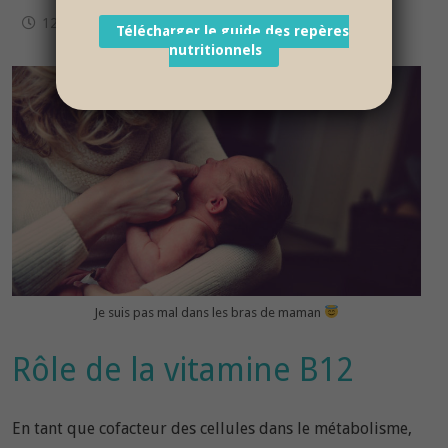
12 juin 2017
Télécharger le guide des repères
nutritionnels
Je suis pas mal dans les bras de maman
Rôle de la vitamine B12
En tant que cofacteur des cellules dans le métabolisme,