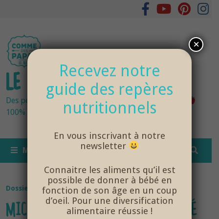
Passer
au
contenu
×
Recevez notre
LE BLOG DES PAPAS
guide des repères
Des petits pots bébés fraîchement cuisinés
nutritionnels
100% bio et de saison… et cela change tout !
En vous inscrivant à notre
newsletter
MENU
Connaitre les aliments qu’il est
possible de donner à bébé en
Dossier Santé Bébé
/
NutriSanté
fonction de son âge en un coup
d’oeil. Pour une diversification
MICROBIOTE INTESTINAL DU BÉBÉ
alimentaire réussie !