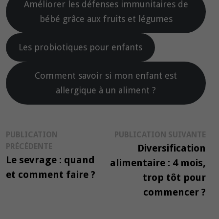
Améliorer les défenses immunitaires de
bébé grâce aux fruits et légumes
Les probiotiques pour enfants
Comment savoir si mon enfant est
allergique à un aliment ?
Navigation
Pub
PUBLICATION
PUBLICATION SUIVANTE
Publication
suiv
PRÉCÉDENTE
Diversification
de
précédente :
Le sevrage : quand
alimentaire : 4 mois,
l’article
et comment faire ?
trop tôt pour
commencer ?