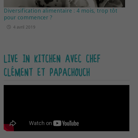
Diversification alimentaire : 4 mois, trop tôt
pour commencer ?
4 avril 2019
LIVE IN KITCHEN AVEC CHEF
CLÉMENT ET PAPACHOUCH