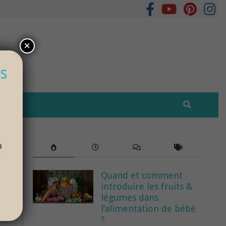
×
s
à
r
Quand et comment
introduire les fruits &
légumes dans
l’alimentation de bébé
?