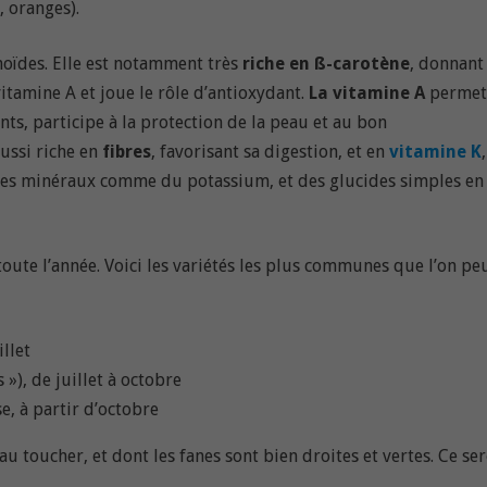
, oranges).
noïdes. Elle est notamment très
riche
en ß-carotène
, donnant
itamine A et joue le rôle d’antioxydant.
La vitamine A
permet
ents, participe à la protection de la peau et au bon
ussi riche en
fibres
, favorisant sa digestion, et en
vitamine K
,
e des minéraux comme du potassium, et des glucides simples en
oute l’année. Voici les variétés les plus communes que l’on pe
illet
 »), de juillet à octobre
se, à partir d’octobre
au toucher, et dont les fanes sont bien droites et vertes. Ce se