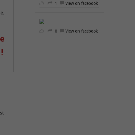
1
View on facebook
é.
0
View on facebook
de
!
est