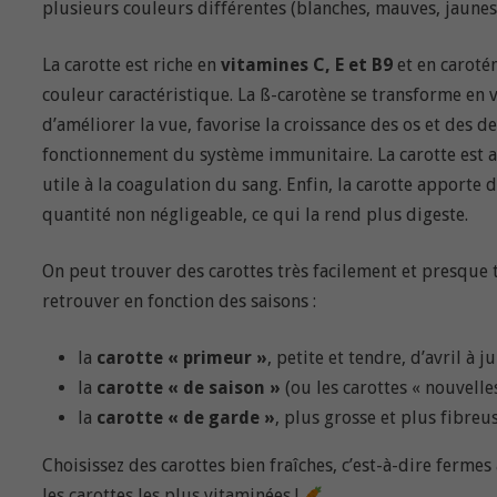
plusieurs couleurs différentes (blanches, mauves, jaunes
La carotte est riche en
vitamines C, E et B9
et en caroté
couleur caractéristique. La ß-carotène se transforme en v
d’améliorer la vue, favorise la croissance des os et des d
fonctionnement du système immunitaire. La carotte est a
utile à la coagulation du sang. Enfin, la carotte apport
quantité non négligeable, ce qui la rend plus digeste.
On peut trouver des carottes très facilement et presque t
retrouver en fonction des saisons :
la
carotte « primeur »
, petite et tendre, d’avril à ju
la
carotte « de saison »
(ou les carottes « nouvelles
la
carotte « de garde »
, plus grosse et plus fibreu
Choisissez des carottes bien fraîches, c’est-à-dire fermes 
les carottes les plus vitaminées !