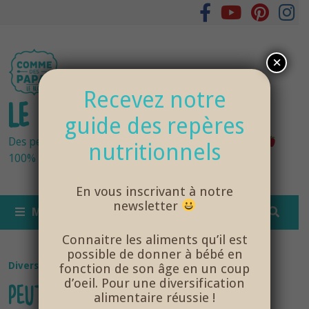
Passer
au
contenu
×
Recevez notre
LE BLOG DES PAPAS
guide des repères
Des petits pots bébés fraîchement cuisinés
nutritionnels
100% bio et de saison… et cela change tout !
En vous inscrivant à notre
newsletter
MENU
Connaitre les aliments qu’il est
possible de donner à bébé en
Diversification Alimentaire
/
NutriSanté
fonction de son âge en un coup
d’oeil. Pour une diversification
PEUT-ON DONNER DE LA
alimentaire réussie !