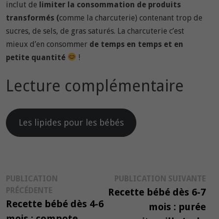
inclut de
limiter la consommation de produits
transformés (
comme la charcuterie) contenant trop de
sucres, de sels, de gras saturés. La charcuterie c’est
mieux d’en consommer
de temps en temps et en
petite quantité
!
Lecture complémentaire
Les lipides pour les bébés
Navigation
Pub
PUBLICATION
PUBLICATION SUIVANTE
Publication
suiv
PRÉCÉDENTE
Recette bébé dès 6-7
de
précédente :
Recette bébé dès 4-6
mois : purée
l’article
mois : compote